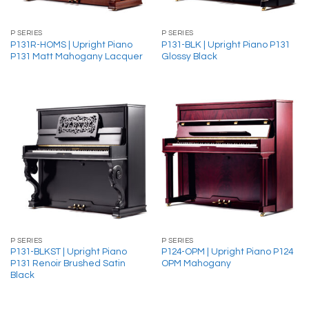
P SERIES
P SERIES
P131R-HOMS | Upright Piano
P131-BLK | Upright Piano P131
P131 Matt Mahogany Lacquer
Glossy Black
P SERIES
P SERIES
P131-BLKST | Upright Piano
P124-OPM | Upright Piano P124
P131 Renoir Brushed Satin
OPM Mahogany
Black