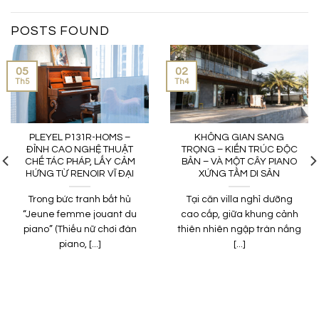
POSTS FOUND
05
02
Th5
Th4
PLEYEL P131R-HOMS –
KHÔNG GIAN SANG
ĐỈNH CAO NGHỆ THUẬT
TRỌNG – KIẾN TRÚC ĐỘC
CHẾ TÁC PHÁP, LẤY CẢM
BẢN – VÀ MỘT CÂY PIANO
HỨNG TỪ RENOIR VĨ ĐẠI
XỨNG TẦM DI SẢN
Trong bức tranh bất hủ
Tại căn villa nghỉ dưỡng
“Jeune femme jouant du
cao cấp, giữa khung cảnh
piano” (Thiếu nữ chơi đàn
thiên nhiên ngập tràn nắng
piano, [...]
[...]