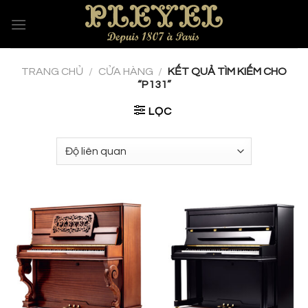
Skip
to
content
TRANG CHỦ
/
CỬA HÀNG
/
KẾT QUẢ TÌM KIẾM CHO
“P131”
LỌC