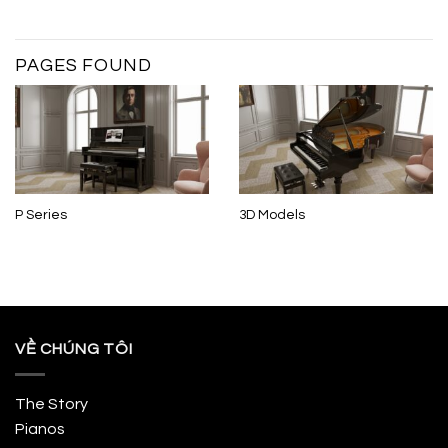
PAGES FOUND
P Series
3D Models
VỀ CHÚNG TÔI
The Story
Pianos