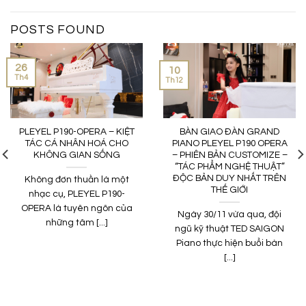
POSTS FOUND
26
10
Th4
Th12
PLEYEL P190-OPERA – KIỆT
BÀN GIAO ĐÀN GRAND
TÁC CÁ NHÂN HOÁ CHO
PIANO PLEYEL P190 OPERA
KHÔNG GIAN SỐNG
– PHIÊN BẢN CUSTOMIZE –
“TÁC PHẨM NGHỆ THUẬT”
ĐỘC BẢN DUY NHẤT TRÊN
Không đơn thuần là một
THẾ GIỚI
nhạc cụ, PLEYEL P190-
OPERA là tuyên ngôn của
Ngày 30/11 vừa qua, đội
những tâm [...]
ngũ kỹ thuật TED SAIGON
Piano thực hiện buổi bàn
[...]