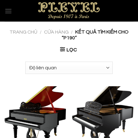
Skip
to
content
TRANG CHỦ
/
CỬA HÀNG
/
KẾT QUẢ TÌM KIẾM CHO
“P190”
LỌC