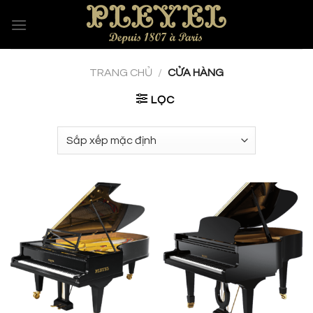
Skip
to
content
TRANG CHỦ
/
CỬA HÀNG
LỌC