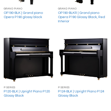
GRAND PIANO
GRAND PIANO
OP190-BLK | Grand piano
OP190-BLKR | Grand piano
Opera P190 glossy black
Opera P190 Glossy Black, Red
Interior
P SERIES
P SERIES
P120-BLK | Upright Piano P120
P124-BLK | Upright Piano P124
Glossy Black
Glossy Black