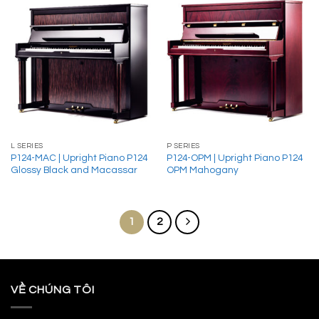
L SERIES
P SERIES
P124-MAC | Upright Piano P124
P124-OPM | Upright Piano P124
Glossy Black and Macassar
OPM Mahogany
1
2
VỀ CHÚNG TÔI