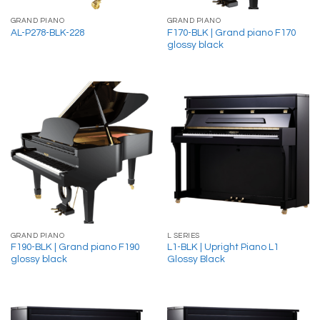
GRAND PIANO
GRAND PIANO
F170-BLK | Grand piano F170
AL-P278-BLK-228
glossy black
GRAND PIANO
L SERIES
F190-BLK | Grand piano F190
L1-BLK | Upright Piano L1
glossy black
Glossy Black