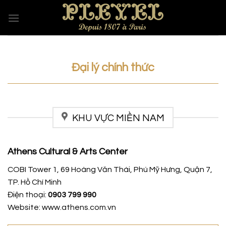
Skip
to
content
Đại lý chính thức
KHU VỰC MIỀN NAM
Athens Cultural & Arts Center
COBI Tower 1, 69 Hoàng Văn Thái, Phú Mỹ Hưng, Quận 7,
TP. Hồ Chí Minh
Điện thoại:
0903 799 990
Website: www.athens.com.vn