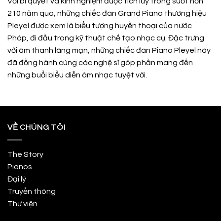
Với bí quyết và kinh nghiệm được tích lũy trong suốt hơn
210 năm qua, những chiếc đàn Grand Piano thương hiệu
Pleyel được xem là biểu tượng huyền thoại của nước
Pháp, đi đầu trong kỹ thuật chế tạo nhạc cụ. Đặc trưng
với âm thanh lãng mạn, những chiếc đàn Piano Pleyel này
đã đồng hành cùng các nghệ sĩ góp phần mang đến
những buổi biểu diễn âm nhạc tuyệt vời.
VỀ CHÚNG TÔI
The Story
Pianos
Đại lý
Truyền thông
Thư viện