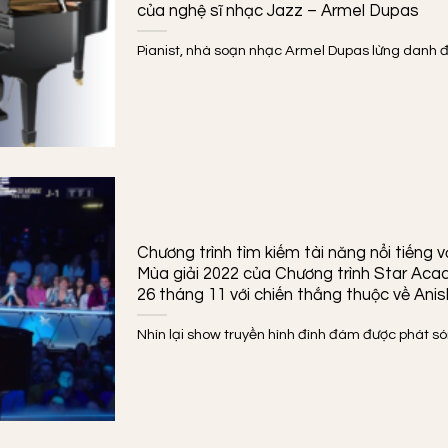
của nghệ sĩ nhạc Jazz – Armel Dupas
Pianist, nhà soạn nhạc Armel Dupas lừng danh đã 
Chương trình tìm kiếm tài năng nổi tiếng vớ
Mùa giải 2022 của Chương trình Star Aca
26 tháng 11 với chiến thắng thuộc về Ani
Nhìn lại show truyền hình đình đám được phát sóng