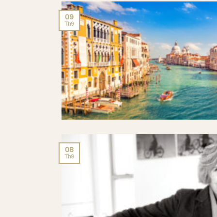
09
Th9
08
Th9