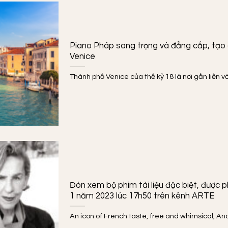
Piano Pháp sang trọng và đẳng cấp, tạo 
Venice
Thành phố Venice của thế kỷ 18 là nơi gắn liền với
Đón xem bộ phim tài liệu đặc biệt, được
1 năm 2023 lúc 17h50 trên kênh ARTE
An icon of French taste, free and whimsical, An