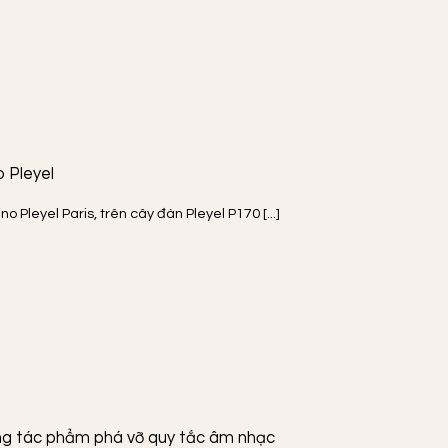
 Pleyel
Pleyel Paris, trên cây đàn Pleyel P170 [...]
ng tác phẩm phá vỡ quy tắc âm nhạc