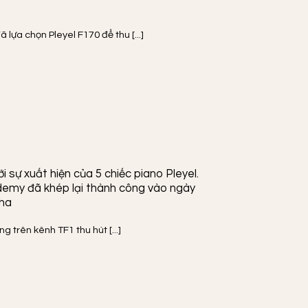
lựa chọn Pleyel F170 để thu [...]
i sự xuất hiện của 5 chiếc piano Pleyel.
demy đã khép lại thành công vào ngày
sha
 trên kênh TF1 thu hút [...]