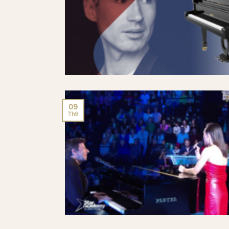
09
Th9