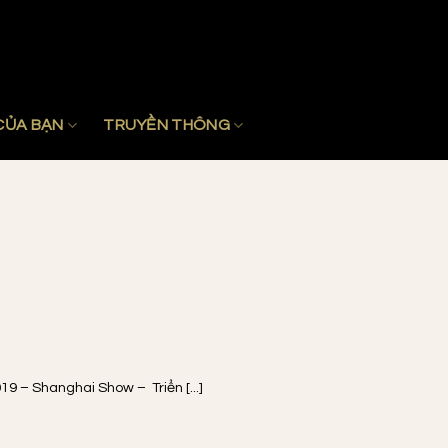
CỦA BẠN
TRUYỀN THÔNG
19 – Shanghai Show – Triển [...]