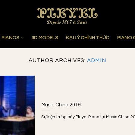
PIANOS
3D MODELS
ĐẠI LÝ CHÍNH THỨC
PIANO 
AUTHOR ARCHIVES:
ADMIN
Music China 2019
Sự kiện trưng bày Pleyel Piano tại Music China 20