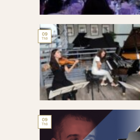
09
Th9
09
Th9