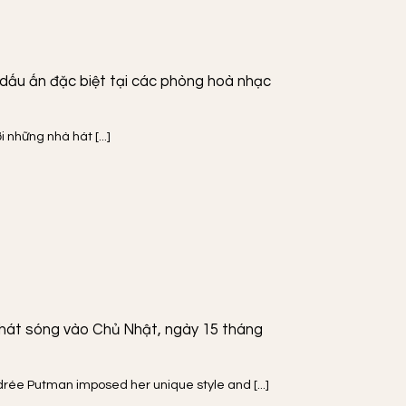
dấu ấn đặc biệt tại các phòng hoà nhạc
 những nhà hát [...]
 phát sóng vào Chủ Nhật, ngày 15 tháng
drée Putman imposed her unique style and [...]