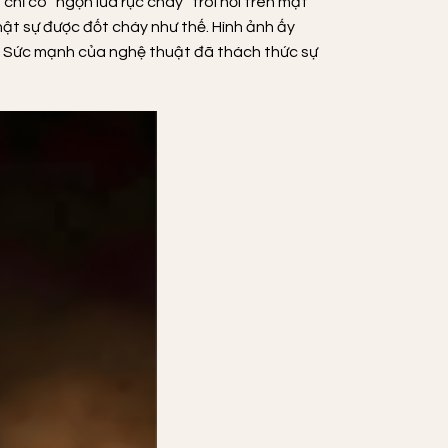
ỉ có “ngọn lửa rực cháy” trôi nổi trên mặt
hật sự được đốt cháy như thế. Hình ảnh ấy
ảo. Sức mạnh của nghệ thuật đã thách thức sự