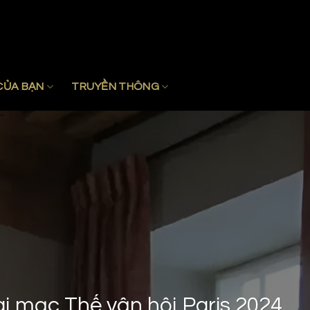
CỦA BẠN
TRUYỀN THÔNG
ai mạc Thế vận hội Paris 2024