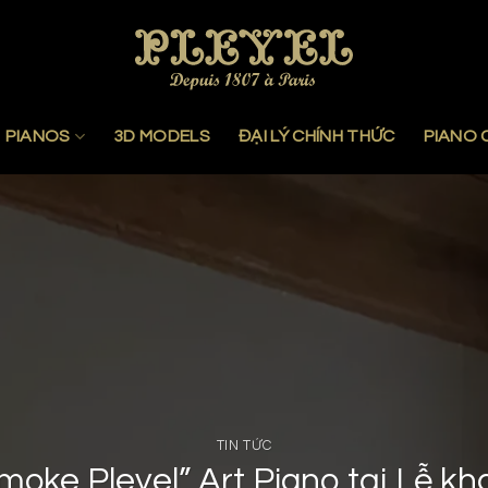
PIANOS
3D MODELS
ĐẠI LÝ CHÍNH THỨC
PIANO 
TIN TỨC
moke Pleyel” Art Piano tại Lễ kh