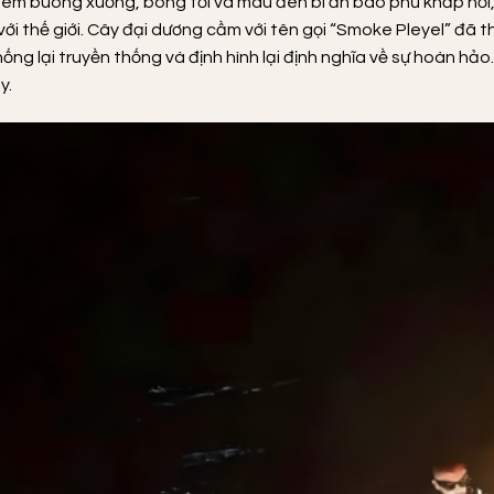
m buông xuống, bóng tối và màu đen bí ẩn bao phủ khắp nơi, ch
i thế giới. Cây đại dương cầm với tên gọi “Smoke Pleyel” đã t
ng lại truyền thống và định hình lại định nghĩa về sự hoàn h
y.