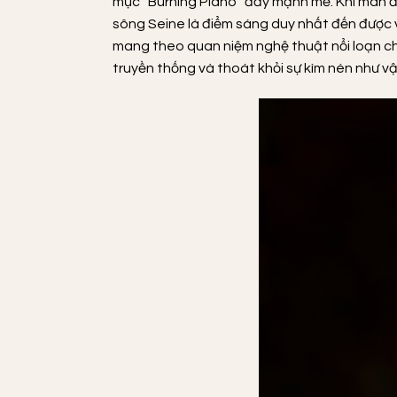
mục “Burning Piano” đầy mạnh mẽ. Khi màn đê
sông Seine là điểm sáng duy nhất đến được vớ
mang theo quan niệm nghệ thuật nổi loạn chố
truyền thống và thoát khỏi sự kìm nén như vậ