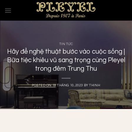
Skip
to
content
TIN TỨC
Hãy để nghệ thuật bước vào cuộc sống |
Bữa tiệc khiêu vũ sang trọng cùng Pleyel
trong đêm Trung Thu
POSTED ON
18 THÁNG 10, 2023
BY
THINH