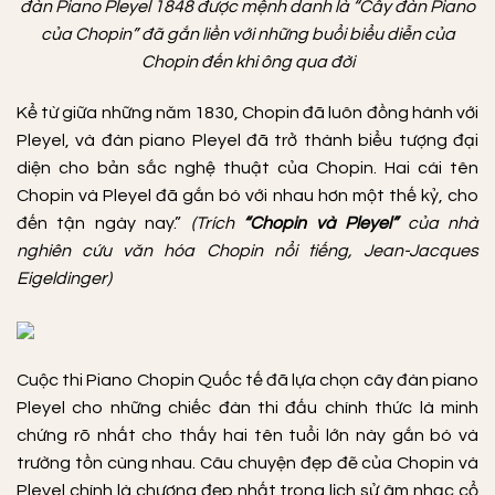
đàn Piano Pleyel 1848 được mệnh danh là “Cây đàn Piano
của Chopin” đã gắn liền với những buổi biểu diễn của
Chopin đến khi ông qua đời
Kể từ giữa những năm 1830, Chopin đã luôn đồng hành với
Pleyel, và đàn piano Pleyel đã trở thành biểu tượng đại
diện cho bản sắc nghệ thuật của Chopin. Hai cái tên
Chopin và Pleyel đã gắn bó với nhau hơn một thế kỷ, cho
đến tận ngày nay.”
(Trích
“Chopin và Pleyel”
của nhà
nghiên cứu văn hóa Chopin nổi tiếng, Jean-Jacques
Eigeldinger)
Cuộc thi Piano Chopin Quốc tế đã lựa chọn cây đàn piano
Pleyel cho những chiếc đàn thi đấu chính thức là minh
chứng rõ nhất cho thấy hai tên tuổi lớn này gắn bó và
trường tồn cùng nhau. Câu chuyện đẹp đẽ của Chopin và
Pleyel chính là chương đẹp nhất trong lịch sử âm nhạc cổ