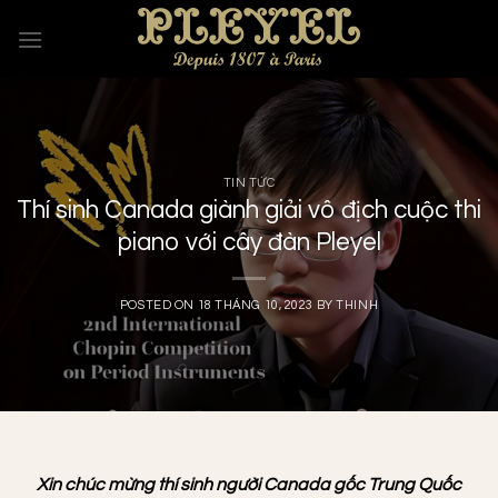
Skip
to
content
TIN TỨC
Thí sinh Canada giành giải vô địch cuộc thi
piano với cây đàn Pleyel
POSTED ON
18 THÁNG 10, 2023
BY
THINH
Xin chúc mừng thí sinh người Canada gốc Trung Quốc